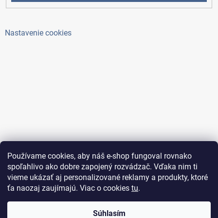
Nastavenie cookies
Používame cookies, aby náš e-shop fungoval rovnako
spoľahlivo ako dobre zapojený rozvádzač. Vďaka nim ti
vieme ukázať aj personalizované reklamy a produkty, ktoré
ťa naozaj zaujímajú. Viac o cookies
tu
.
Copyright 2026
ElektroAntoš
. Všetky práva vyhradené.
Súhlasím
Upraviť nastavenie cookies