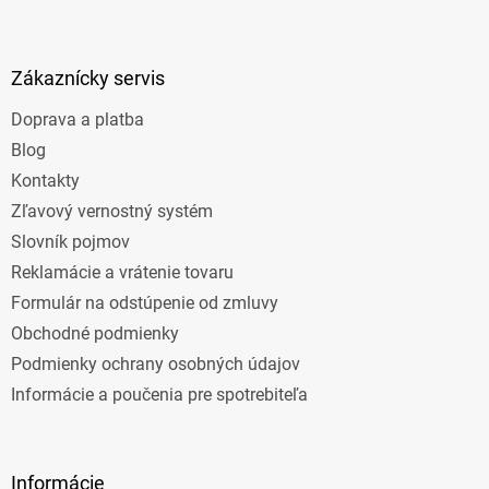
Z
á
p
ä
Zákaznícky servis
t
Doprava a platba
i
e
Blog
Kontakty
Zľavový vernostný systém
Slovník pojmov
Reklamácie a vrátenie tovaru
Formulár na odstúpenie od zmluvy
Obchodné podmienky
Podmienky ochrany osobných údajov
Informácie a poučenia pre spotrebiteľa
Informácie