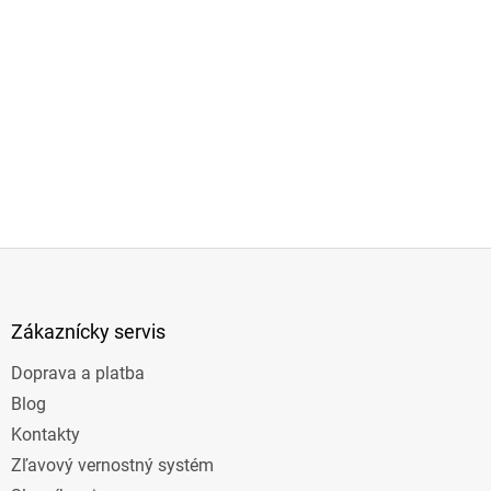
Z
á
p
ä
Zákaznícky servis
t
Doprava a platba
i
e
Blog
Kontakty
Zľavový vernostný systém