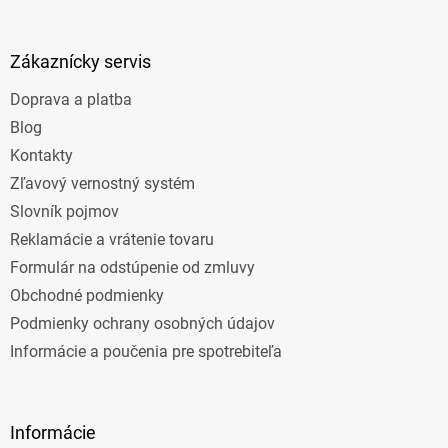
á
p
ä
Zákaznícky servis
t
Doprava a platba
i
e
Blog
Kontakty
Zľavový vernostný systém
Slovník pojmov
Reklamácie a vrátenie tovaru
Formulár na odstúpenie od zmluvy
Obchodné podmienky
Podmienky ochrany osobných údajov
Informácie a poučenia pre spotrebiteľa
Informácie