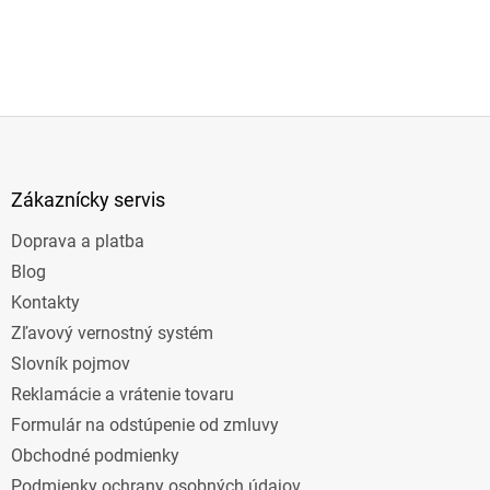
Z
á
p
ä
Zákaznícky servis
t
Doprava a platba
i
e
Blog
Kontakty
Zľavový vernostný systém
Slovník pojmov
Reklamácie a vrátenie tovaru
Formulár na odstúpenie od zmluvy
Obchodné podmienky
Podmienky ochrany osobných údajov