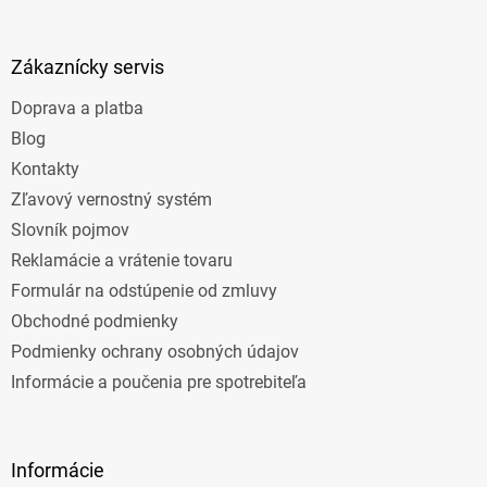
á
p
ä
Zákaznícky servis
t
Doprava a platba
i
e
Blog
Kontakty
Zľavový vernostný systém
Slovník pojmov
Reklamácie a vrátenie tovaru
Formulár na odstúpenie od zmluvy
Obchodné podmienky
Podmienky ochrany osobných údajov
Informácie a poučenia pre spotrebiteľa
Informácie