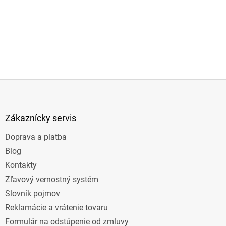
Z
á
p
ä
Zákaznícky servis
t
Doprava a platba
i
e
Blog
Kontakty
Zľavový vernostný systém
Slovník pojmov
Reklamácie a vrátenie tovaru
Formulár na odstúpenie od zmluvy