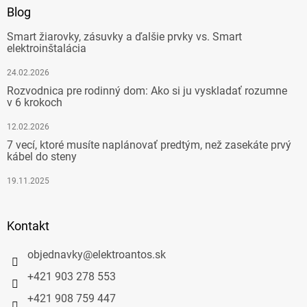
Blog
Smart žiarovky, zásuvky a ďalšie prvky vs. Smart
elektroinštalácia
24.02.2026
Rozvodnica pre rodinný dom: Ako si ju vyskladať rozumne
v 6 krokoch
12.02.2026
7 vecí, ktoré musíte naplánovať predtým, než zasekáte prvý
kábel do steny
19.11.2025
Kontakt
objednavky
@
elektroantos.sk
+421 903 278 553
+421 908 759 447