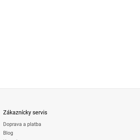
Z
á
p
ä
Zákaznícky servis
t
Doprava a platba
i
e
Blog