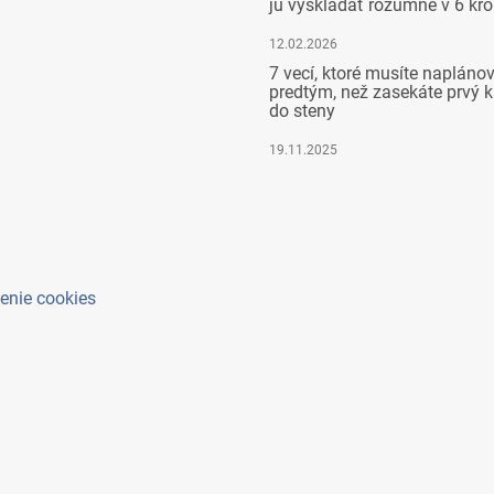
ju vyskladať rozumne v 6 kr
12.02.2026
7 vecí, ktoré musíte napláno
predtým, než zasekáte prvý k
do steny
19.11.2025
enie cookies