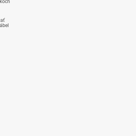
okoch
vať
ábel