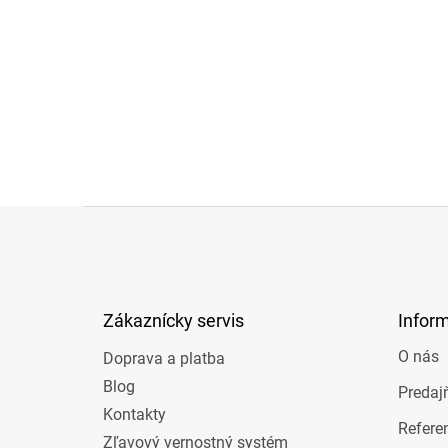
Z
á
p
ä
t
Zákaznícky servis
Infor
i
e
O nás
Doprava a platba
Blog
Predaj
Kontakty
Refere
Zľavový vernostný systém