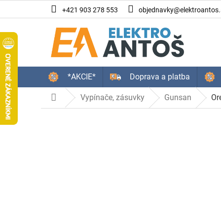
Prejsť
+421 903 278 553
objednavky@elektroantos.
na
obsah
*AKCIE*
Doprava a platba
Vypínače, zásuvky
Gunsan
Or
Domov