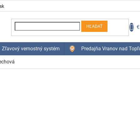
sk
N
€
HĽADAŤ
K
Zľavový vernostný systém
Predajňa Vranov nad Topľ
echová