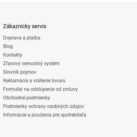
Z
á
p
ä
Zákaznícky servis
t
Doprava a platba
i
e
Blog
Kontakty
Zľavový vernostný systém
Slovník pojmov
Reklamácie a vrátenie tovaru
Formulár na odstúpenie od zmluvy
Obchodné podmienky
Podmienky ochrany osobných údajov
Informácie a poučenia pre spotrebiteľa