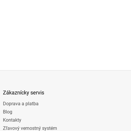
Z
á
p
ä
Zákaznícky servis
t
Doprava a platba
i
e
Blog
Kontakty
Zľavový vernostný systém