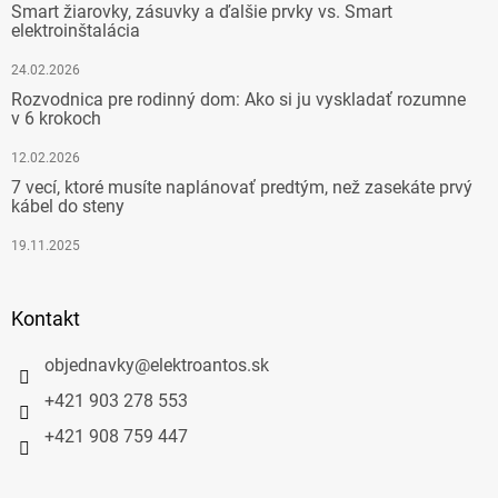
Smart žiarovky, zásuvky a ďalšie prvky vs. Smart
elektroinštalácia
24.02.2026
Rozvodnica pre rodinný dom: Ako si ju vyskladať rozumne
v 6 krokoch
12.02.2026
7 vecí, ktoré musíte naplánovať predtým, než zasekáte prvý
kábel do steny
19.11.2025
Kontakt
objednavky
@
elektroantos.sk
+421 903 278 553
+421 908 759 447