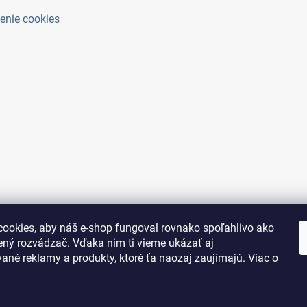
enie cookies
ookies, aby náš e-shop fungoval rovnako spoľahlivo ako
ený rozvádzač. Vďaka nim ti vieme ukázať aj
ané reklamy a produkty, ktoré ťa naozaj zaujímajú. Viac o
adené.
Upraviť nastavenie cookies