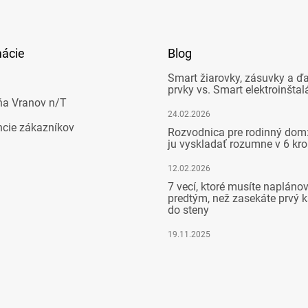
mácie
Blog
Smart žiarovky, zásuvky a ďa
prvky vs. Smart elektroinštal
ňa Vranov n/T
24.02.2026
ncie zákazníkov
Rozvodnica pre rodinný dom:
ju vyskladať rozumne v 6 kr
12.02.2026
7 vecí, ktoré musíte napláno
predtým, než zasekáte prvý k
do steny
19.11.2025