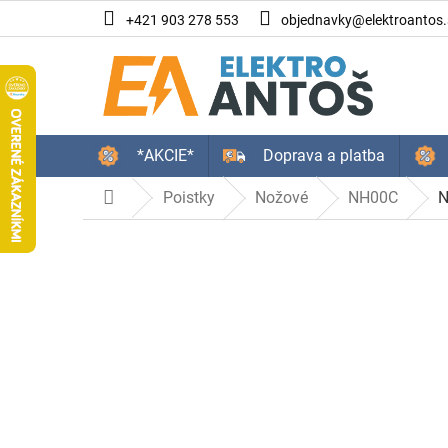
Prejsť
+421 903 278 553
objednavky@elektroantos.
na
obsah
*AKCIE*
Doprava a platba
Poistky
Nožové
NH00C
N
Domov