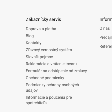
p
ä
t
Zákaznícky servis
Infor
i
e
O nás
Doprava a platba
Blog
Predaj
Kontakty
Refere
Zľavový vernostný systém
Slovník pojmov
Reklamácie a vrátenie tovaru
Formulár na odstúpenie od zmluvy
Obchodné podmienky
Podmienky ochrany osobných
údajov
Informácie a poučenia pre
spotrebiteľa