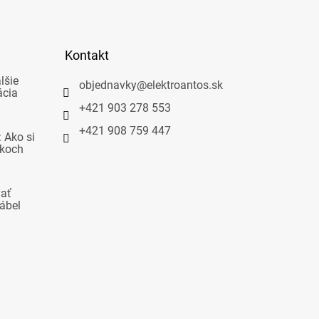
Kontakt
lšie
objednavky
@
elektroantos.sk
ácia
+421 903 278 553
+421 908 759 447
 Ako si
okoch
vať
ábel