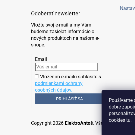
Nastav
Odoberať newsletter
Vložte svoj e-mail a my Vám
budeme zasielať informácie o
nových produktoch na našom e-
shope.
Email
Vložením e-mailu súhlasíte s
podmienkami ochrany
osobných údajov.
PRIHLÁSIŤ SA
Používame c
dobre zapoj
personalizov
cookies
tu
.
Copyright 2026
ElektroAntoš
. Všetky práva vyhr