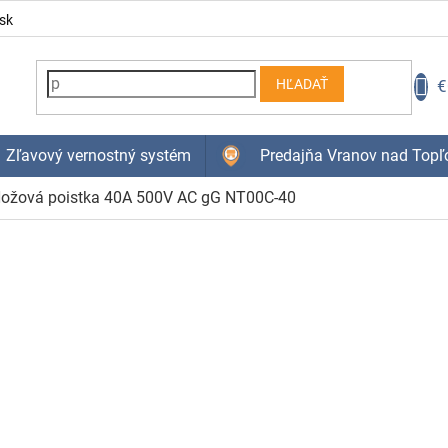
sk
N
€
HĽADAŤ
K
Zľavový vernostný systém
Predajňa Vranov nad Topľ
ožová poistka 40A 500V AC gG NT00C-40