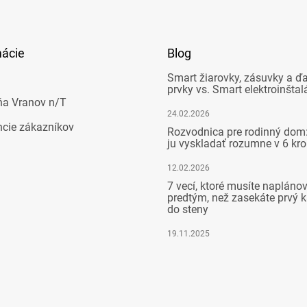
mácie
Blog
Smart žiarovky, zásuvky a ďa
prvky vs. Smart elektroinštal
ňa Vranov n/T
24.02.2026
ncie zákazníkov
Rozvodnica pre rodinný dom:
ju vyskladať rozumne v 6 kr
12.02.2026
7 vecí, ktoré musíte napláno
predtým, než zasekáte prvý k
do steny
19.11.2025