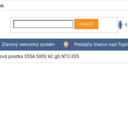
sk
N
€
HĽADAŤ
K
Zľavový vernostný systém
Predajňa Vranov nad Topľ
ová poistka 355A 500V AC gG NT2-355