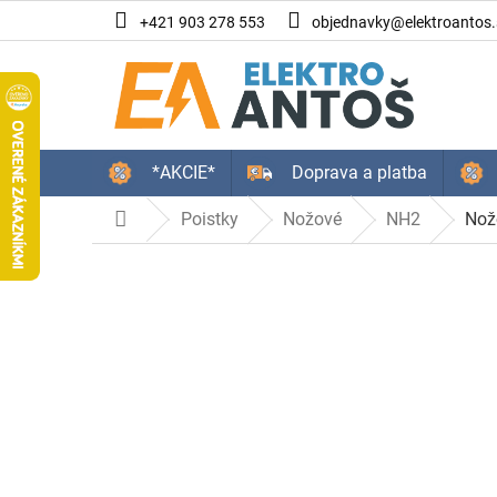
Prejsť
+421 903 278 553
objednavky@elektroantos.
na
obsah
*AKCIE*
Doprava a platba
Poistky
Nožové
NH2
Nož
Domov