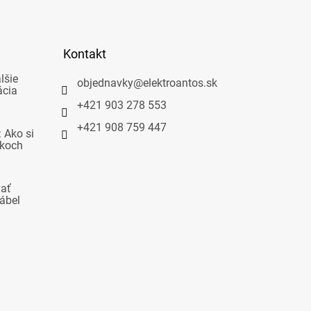
Kontakt
lšie
objednavky
@
elektroantos.sk
ácia
+421 903 278 553
+421 908 759 447
 Ako si
okoch
vať
ábel