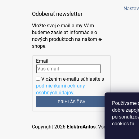
Nastav
Odoberať newsletter
Vložte svoj e-mail a my Vám
budeme zasielať informácie o
nových produktoch na našom e-
shope.
Email
Vložením e-mailu súhlasíte s
podmienkami ochrany
osobných údajov.
PRIHLÁSIŤ SA
Používame c
dobre zapoj
personalizov
cookies
tu
.
Copyright 2026
ElektroAntoš
. Všetky práva vyhr