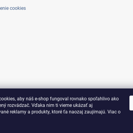
enie cookies
ookies, aby náš e-shop fungoval rovnako spoľahlivo ako
ený rozvádzač. Vďaka nim ti vieme ukázať aj
ané reklamy a produkty, ktoré ťa naozaj zaujímajú. Viac o
adené.
Upraviť nastavenie cookies