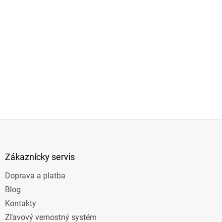
Z
á
p
ä
Zákaznícky servis
t
Doprava a platba
i
e
Blog
Kontakty
Zľavový vernostný systém