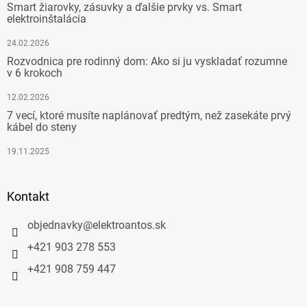
Smart žiarovky, zásuvky a ďalšie prvky vs. Smart
elektroinštalácia
24.02.2026
Rozvodnica pre rodinný dom: Ako si ju vyskladať rozumne
v 6 krokoch
12.02.2026
7 vecí, ktoré musíte naplánovať predtým, než zasekáte prvý
kábel do steny
19.11.2025
Kontakt
objednavky
@
elektroantos.sk
+421 903 278 553
+421 908 759 447