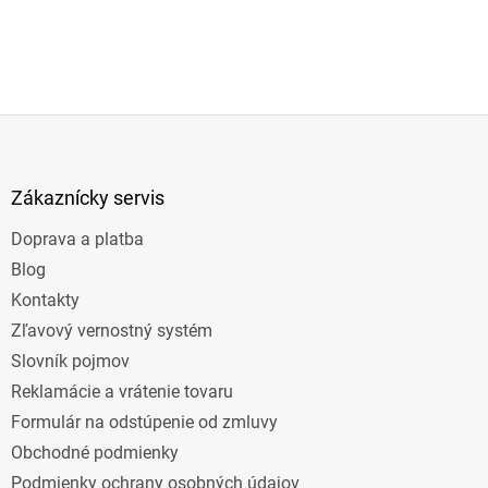
Z
á
p
ä
Zákaznícky servis
t
Doprava a platba
i
e
Blog
Kontakty
Zľavový vernostný systém
Slovník pojmov
Reklamácie a vrátenie tovaru
Formulár na odstúpenie od zmluvy
Obchodné podmienky
Podmienky ochrany osobných údajov