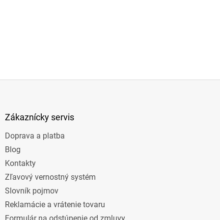
Z
á
p
ä
Zákaznícky servis
t
Doprava a platba
i
e
Blog
Kontakty
Zľavový vernostný systém
Slovník pojmov
Reklamácie a vrátenie tovaru
Formulár na odstúpenie od zmluvy