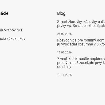
mácie
Blog
Smart žiarovky, zásuvky a ďa
prvky vs. Smart elektroinštal
ňa Vranov n/T
24.02.2026
ncie zákazníkov
Rozvodnica pre rodinný dom:
ju vyskladať rozumne v 6 kr
12.02.2026
7 vecí, ktoré musíte napláno
predtým, než zasekáte prvý k
do steny
19.11.2025