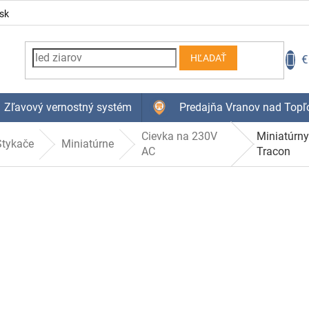
sk
N
€
HĽADAŤ
K
Zľavový vernostný systém
Predajňa Vranov nad Topľ
Cievka na 230V
Miniatúrn
Stykače
Miniatúrne
AC
Tracon