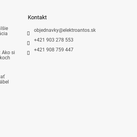
Kontakt
lšie
objednavky
@
elektroantos.sk
ácia
+421 903 278 553
+421 908 759 447
 Ako si
okoch
vať
ábel