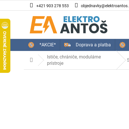
Prejsť
+421 903 278 553
objednavky@elektroantos.
na
obsah
*AKCIE*
Doprava a platba
Ističe, chrániče, modulárne
Domov
prístroje