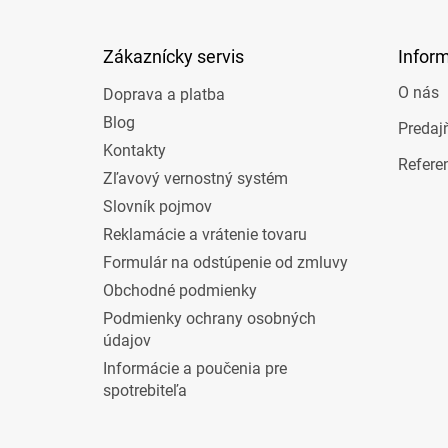
ä
t
Zákaznícky servis
Infor
i
e
O nás
Doprava a platba
Blog
Predaj
Kontakty
Refere
Zľavový vernostný systém
Slovník pojmov
Reklamácie a vrátenie tovaru
Formulár na odstúpenie od zmluvy
Obchodné podmienky
Podmienky ochrany osobných
údajov
Informácie a poučenia pre
spotrebiteľa