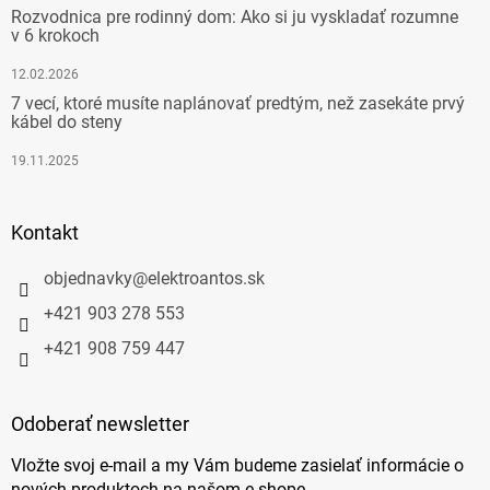
Rozvodnica pre rodinný dom: Ako si ju vyskladať rozumne
v 6 krokoch
12.02.2026
7 vecí, ktoré musíte naplánovať predtým, než zasekáte prvý
kábel do steny
19.11.2025
Kontakt
objednavky
@
elektroantos.sk
+421 903 278 553
+421 908 759 447
Odoberať newsletter
Vložte svoj e-mail a my Vám budeme zasielať informácie o
nových produktoch na našom e-shope.