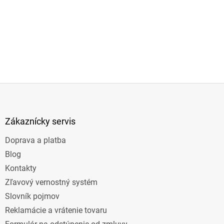
Z
á
p
ä
Zákaznícky servis
t
Doprava a platba
i
e
Blog
Kontakty
Zľavový vernostný systém
Slovník pojmov
Reklamácie a vrátenie tovaru