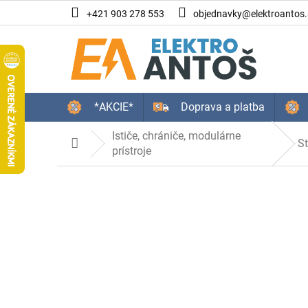
Prejsť
+421 903 278 553
objednavky@elektroantos.
na
obsah
*AKCIE*
Doprava a platba
Ističe, chrániče, modulárne
S
Domov
prístroje