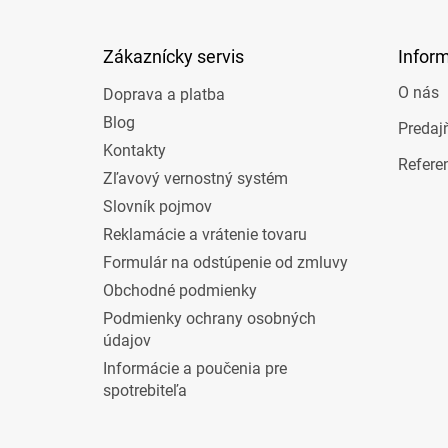
ä
t
Zákaznícky servis
Infor
i
e
O nás
Doprava a platba
Blog
Predaj
Kontakty
Refere
Zľavový vernostný systém
Slovník pojmov
Reklamácie a vrátenie tovaru
Formulár na odstúpenie od zmluvy
Obchodné podmienky
Podmienky ochrany osobných
údajov
Informácie a poučenia pre
spotrebiteľa