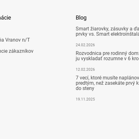
mácie
Blog
Smart žiarovky, zásuvky a ďa
prvky vs. Smart elektroinštal
ňa Vranov n/T
24.02.2026
ncie zákazníkov
Rozvodnica pre rodinný dom:
ju vyskladať rozumne v 6 kr
12.02.2026
7 vecí, ktoré musíte napláno
predtým, než zasekáte prvý k
do steny
19.11.2025