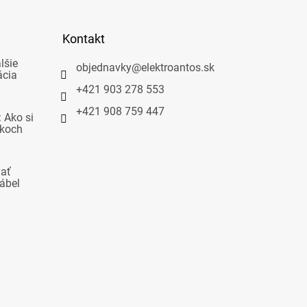
Kontakt
lšie
objednavky
@
elektroantos.sk
ácia
+421 903 278 553
+421 908 759 447
 Ako si
okoch
vať
ábel