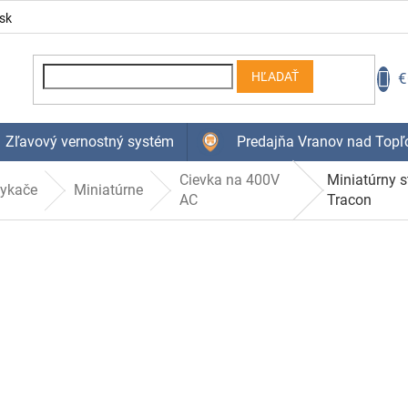
sk
N
€
HĽADAŤ
K
Zľavový vernostný systém
Predajňa Vranov nad Topľ
Cievka na 400V
Miniatúrny 
tykače
Miniatúrne
AC
Tracon