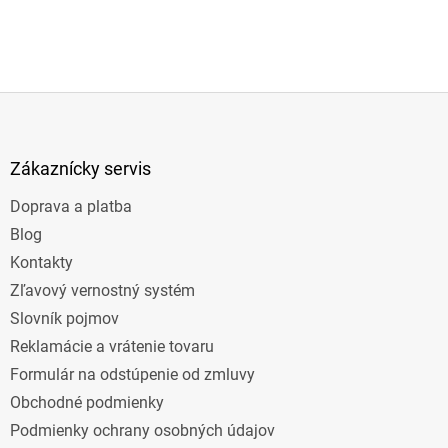
Z
á
p
ä
Zákaznícky servis
t
Doprava a platba
i
e
Blog
Kontakty
Zľavový vernostný systém
Slovník pojmov
Reklamácie a vrátenie tovaru
Formulár na odstúpenie od zmluvy
Obchodné podmienky
Podmienky ochrany osobných údajov