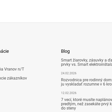
mácie
Blog
Smart žiarovky, zásuvky a ďa
prvky vs. Smart elektroinštal
ňa Vranov n/T
24.02.2026
ncie zákazníkov
Rozvodnica pre rodinný dom:
ju vyskladať rozumne v 6 kr
12.02.2026
7 vecí, ktoré musíte napláno
predtým, než zasekáte prvý k
do steny