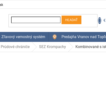
sk
N
€
HĽADAŤ
K
Zľavový vernostný systém
Predajňa Vranov nad Topľ
Prúdové chrániče
SEZ Krompachy
Kombinované s is