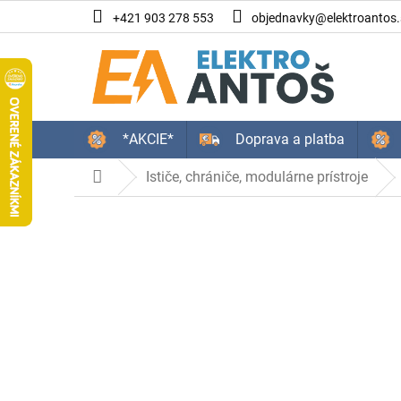
Prejsť
+421 903 278 553
objednavky@elektroantos.
na
obsah
*AKCIE*
Doprava a platba
Ističe, chrániče, modulárne prístroje
Domov