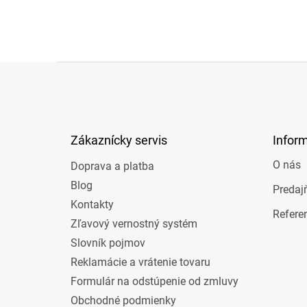
Z
á
p
ä
t
Zákaznícky servis
Infor
i
e
O nás
Doprava a platba
Blog
Predaj
Kontakty
Refere
Zľavový vernostný systém
Slovník pojmov
Reklamácie a vrátenie tovaru
Formulár na odstúpenie od zmluvy
Obchodné podmienky