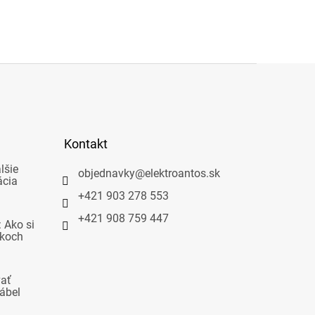
Kontakt
lšie
objednavky
@
elektroantos.sk
ácia
+421 903 278 553
+421 908 759 447
 Ako si
okoch
vať
ábel