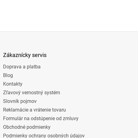
Z
á
p
ä
Zákaznícky servis
t
Doprava a platba
i
e
Blog
Kontakty
Zľavový vernostný systém
Slovník pojmov
Reklamácie a vrátenie tovaru
Formulár na odstúpenie od zmluvy
Obchodné podmienky
Podmienky ochrany osobných údajov