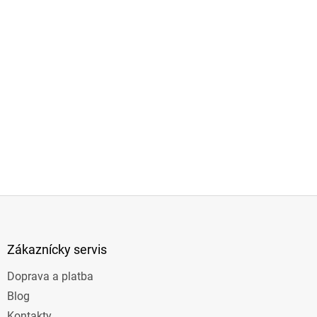
Z
á
p
ä
Zákaznícky servis
t
Doprava a platba
i
e
Blog
Kontakty