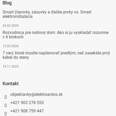
Blog
Smart žiarovky, zásuvky a ďalšie prvky vs. Smart
elektroinštalácia
24.02.2026
Rozvodnica pre rodinný dom: Ako si ju vyskladať rozumne
v 6 krokoch
12.02.2026
7 vecí, ktoré musíte naplánovať predtým, než zasekáte prvý
kábel do steny
19.11.2025
Kontakt
objednavky
@
elektroantos.sk
+421 903 278 553
+421 908 759 447