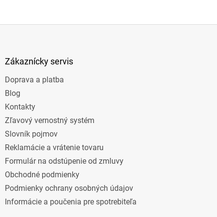
Z
á
p
ä
Zákaznícky servis
t
Doprava a platba
i
e
Blog
Kontakty
Zľavový vernostný systém
Slovník pojmov
Reklamácie a vrátenie tovaru
Formulár na odstúpenie od zmluvy
Obchodné podmienky
Podmienky ochrany osobných údajov
Informácie a poučenia pre spotrebiteľa