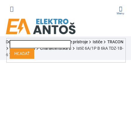
Prejsť
na
obsah
ÁKUPNÝ
Domov
Ističe, chrániče, modulárne prístroje
Ističe
TRACON
OŠÍK
Séria TDZ 6kA
Charakteristika B
Istič 6A/1P B 6kA TDZ-1B-
HĽADAŤ
6 Tracon