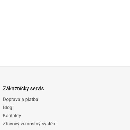
Z
á
p
ä
Zákaznícky servis
t
Doprava a platba
i
e
Blog
Kontakty
Zľavový vernostný systém