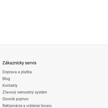
Z
á
p
ä
Zákaznícky servis
t
Doprava a platba
i
e
Blog
Kontakty
Zľavový vernostný systém
Slovník pojmov
Reklamácie a vrátenie tovaru