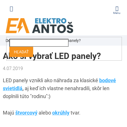
Prejsť
na
obsah
ÁKUPNÝ
Domov
Blog
Ako si vybrať LED panely?
OŠÍK
HĽADAŤ
Ako si vybrať LED panely?
4.07.2019
LED panely vznikli ako náhrada za klasické
bodové
svietidlá
,
aj keď ich vlastne nenahradili, skôr len
doplnili túto "rodinu":)
Majú
štvorcový
alebo
okrúhly
tvar.