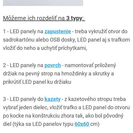
Môžeme ich rozdeliť na
3 typy
:
1 - LED panely na
zapustenie
- treba vykružiť otvor do
sadrokartónu alebo OSB dosky, LED panel aj s trafkom
vložiť do neho a uchytiť príchytkami,
2 - LED panely na
povrch
- namontovať priložený
držiak na pevný strop na hmoždinky a skrutky a
prikrútiť LED panel ku držiaku
3 - LED panely do
kazety
- z kazetového stropu treba
vybrať jeden dielec, vložiť trafko a LED panel do otvoru
po kocke na konštrukciu zhora tak, ako bol pôvodný
diel (týka sa LED panelov typu
60x60
cm)