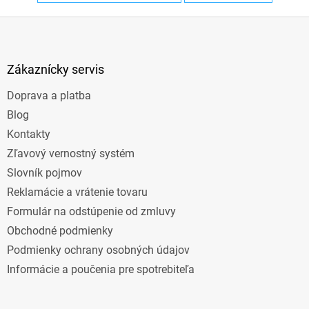
Z
á
p
ä
Zákaznícky servis
t
Doprava a platba
i
e
Blog
Kontakty
Zľavový vernostný systém
Slovník pojmov
Reklamácie a vrátenie tovaru
Formulár na odstúpenie od zmluvy
Obchodné podmienky
Podmienky ochrany osobných údajov
Informácie a poučenia pre spotrebiteľa