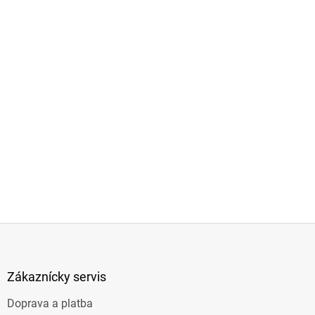
Z
á
p
ä
Zákaznícky servis
t
Doprava a platba
i