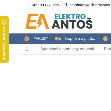
Prejsť
+421 903 278 553
objednavky@elektroantos.
na
obsah
*AKCIE*
Doprava a platba
Spotrebný a pomocný materiál
Baté
Domov