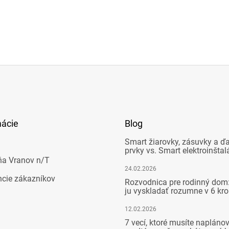
mácie
Blog
Smart žiarovky, zásuvky a ďa
prvky vs. Smart elektroinštal
ňa Vranov n/T
24.02.2026
ncie zákazníkov
Rozvodnica pre rodinný dom:
ju vyskladať rozumne v 6 kr
12.02.2026
7 vecí, ktoré musíte napláno