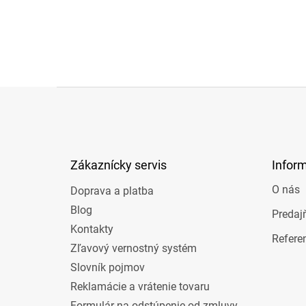
Z
á
p
ä
t
Zákaznícky servis
Infor
i
e
O nás
Doprava a platba
Blog
Predaj
Kontakty
Refere
Zľavový vernostný systém
Slovník pojmov
Reklamácie a vrátenie tovaru
Formulár na odstúpenie od zmluvy