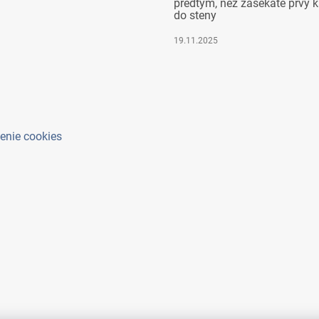
predtým, než zasekáte prvý k
do steny
19.11.2025
enie cookies