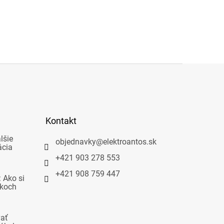
Kontakt
lšie
objednavky
@
elektroantos.sk
ácia
+421 903 278 553
+421 908 759 447
 Ako si
okoch
vať