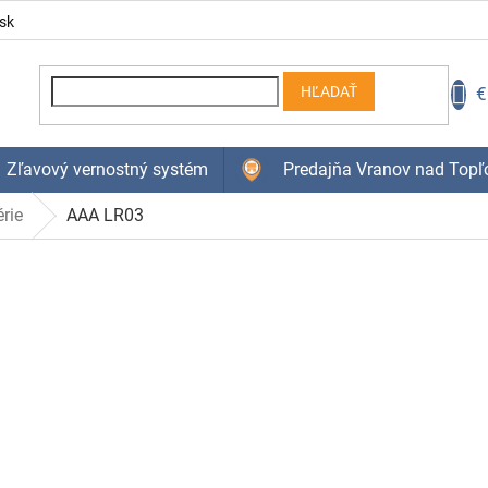
sk
N
€
HĽADAŤ
K
Zľavový vernostný systém
Predajňa Vranov nad Topľ
rie
AAA LR03