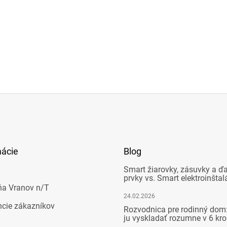
mácie
Blog
Smart žiarovky, zásuvky a ďa
prvky vs. Smart elektroinštal
ňa Vranov n/T
24.02.2026
ncie zákazníkov
Rozvodnica pre rodinný dom:
ju vyskladať rozumne v 6 kr