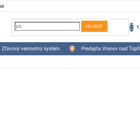
sk
N
€
HĽADAŤ
K
Zľavový vernostný systém
Predajňa Vranov nad Topľ