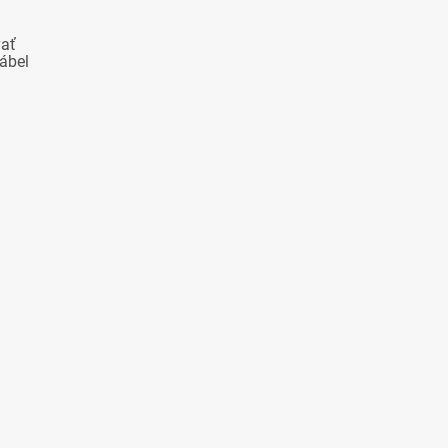
vať
ábel