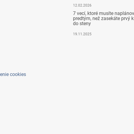
12.02.2026
7 vecí, ktoré musíte napláno
predtým, než zasekáte prvý k
do steny
19.11.2025
enie cookies