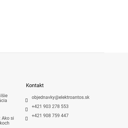
Kontakt
lšie
objednavky
@
elektroantos.sk
ácia
+421 903 278 553
+421 908 759 447
 Ako si
okoch