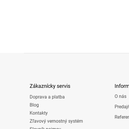
Z
á
p
ä
t
Zákaznícky servis
Infor
i
e
O nás
Doprava a platba
Blog
Predaj
Kontakty
Refere
Zľavový vernostný systém