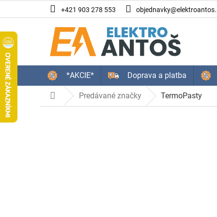
Prejsť
+421 903 278 553
objednavky@elektroantos.
na
obsah
*AKCIE*
Doprava a platba
Predávané značky
TermoPasty
Domov