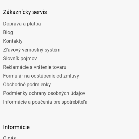
p
ä
Zákaznícky servis
t
Doprava a platba
i
e
Blog
Kontakty
Zľavový vernostný systém
Slovník pojmov
Reklamácie a vrátenie tovaru
Formulár na odstúpenie od zmluvy
Obchodné podmienky
Podmienky ochrany osobných údajov
Informácie a poučenia pre spotrebiteľa
Informácie
O nás