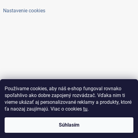
Nastavenie cookies
Používame cookies, aby náš e-shop fungoval rovnako
spoľahlivo ako dobre zapojený rozvádzač. Vďaka nim ti
vieme ukázať aj personalizované reklamy a produkty, ktoré
ťa naozaj zaujímajú. Viac o cookies
tu
.
Copyright 2026
ElektroAntoš
. Všetky práva vyhradené.
Súhlasím
Upraviť nastavenie cookies