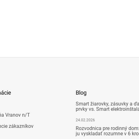
mácie
Blog
Smart žiarovky, zásuvky a ďa
prvky vs. Smart elektroinštal
ňa Vranov n/T
24.02.2026
ncie zákazníkov
Rozvodnica pre rodinný dom:
ju vyskladať rozumne v 6 kr