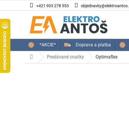
Prejsť
+421 903 278 553
objednavky@elektroantos.
na
obsah
*AKCIE*
Doprava a platba
Predávané značky
Optimaflex
Domov