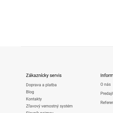
Z
á
p
ä
t
Zákaznícky servis
Infor
i
e
O nás
Doprava a platba
Blog
Predaj
Kontakty
Refere
Zľavový vernostný systém