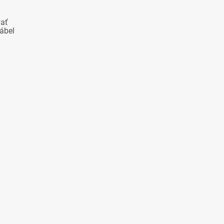
vať
ábel