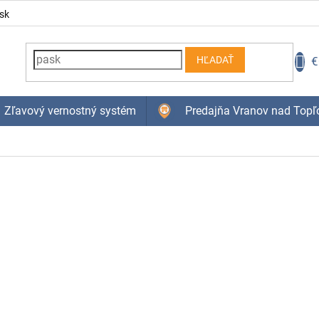
sk
N
€
HĽADAŤ
K
Zľavový vernostný systém
Predajňa Vranov nad Topľ