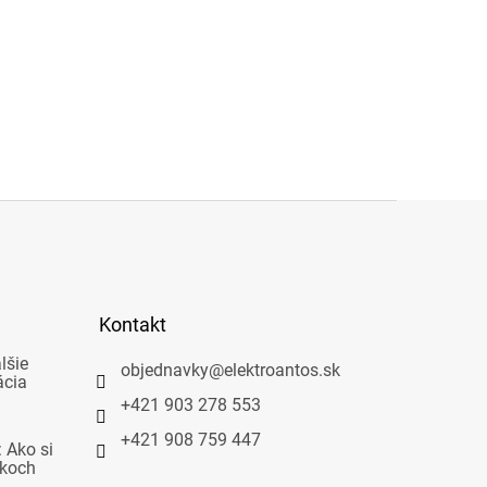
Kontakt
lšie
objednavky
@
elektroantos.sk
ácia
+421 903 278 553
+421 908 759 447
 Ako si
okoch