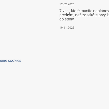
12.02.2026
7 vecí, ktoré musíte napláno
predtým, než zasekáte prvý k
do steny
19.11.2025
enie cookies