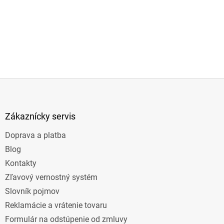
Z
á
p
ä
Zákaznícky servis
t
Doprava a platba
i
e
Blog
Kontakty
Zľavový vernostný systém
Slovník pojmov
Reklamácie a vrátenie tovaru
Formulár na odstúpenie od zmluvy