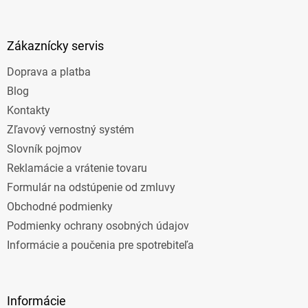
á
p
ä
Zákaznícky servis
t
Doprava a platba
i
e
Blog
Kontakty
Zľavový vernostný systém
Slovník pojmov
Reklamácie a vrátenie tovaru
Formulár na odstúpenie od zmluvy
Obchodné podmienky
Podmienky ochrany osobných údajov
Informácie a poučenia pre spotrebiteľa
Informácie