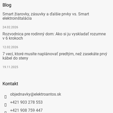
Blog
Smart žiarovky, zásuvky a ďalšie prvky vs. Smart
elektroinštalácia
24.02.2026
Rozvodnica pre rodinný dom: Ako si ju vyskladať rozumne
v 6 krokoch
12.02.2026
7 vecí, ktoré musíte naplánovať predtým, než zasekáte prvý
kábel do steny
19.11.2025
Kontakt
objednavky
@
elektroantos.sk
+421 903 278 553
+421 908 759 447