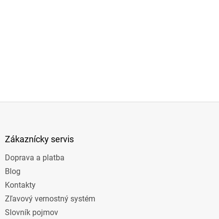
Z
á
p
ä
Zákaznícky servis
t
Doprava a platba
i
e
Blog
Kontakty
Zľavový vernostný systém
Slovník pojmov