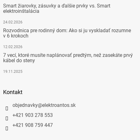
Smart žiarovky, zásuvky a ďalšie prvky vs. Smart
elektroinštalácia
24.02.2026
Rozvodnica pre rodinný dom: Ako si ju vyskladať rozumne
v 6 krokoch
12.02.2026
7 vecí, ktoré musíte naplánovať predtým, než zasekáte prvý
kábel do steny
19.11.2025
Kontakt
objednavky
@
elektroantos.sk
+421 903 278 553
+421 908 759 447