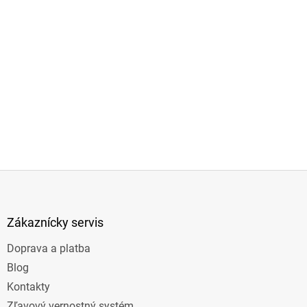
Z
á
p
ä
Zákaznícky servis
t
Doprava a platba
i
e
Blog
Kontakty
Zľavový vernostný systém