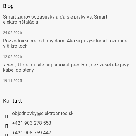
Blog
Smart žiarovky, zásuvky a ďalšie prvky vs. Smart
elektroinštalácia
24.02.2026
Rozvodnica pre rodinný dom: Ako si ju vyskladať rozumne
v 6 krokoch
12.02.2026
7 vecí, ktoré musíte naplánovať predtým, než zasekáte prvý
kábel do steny
19.11.2025
Kontakt
objednavky
@
elektroantos.sk
+421 903 278 553
+421 908 759 447