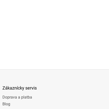
Z
á
p
ä
Zákaznícky servis
t
Doprava a platba
i
e
Blog