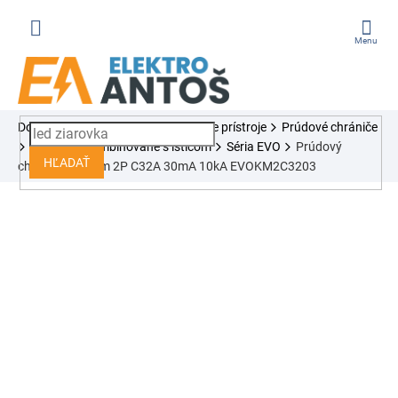
Prejsť
na
obsah
ÁKUPNÝ
Domov
Ističe, chrániče, modulárne prístroje
Prúdové chrániče
OŠÍK
Tracon
Kombinované s ističom
Séria EVO
Prúdový
HĽADAŤ
chránič s ističom 2P C32A 30mA 10kA EVOKM2C3203