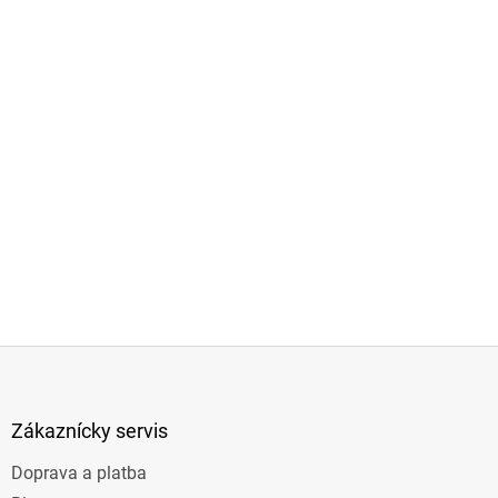
Z
á
p
ä
Zákaznícky servis
t
Doprava a platba
i