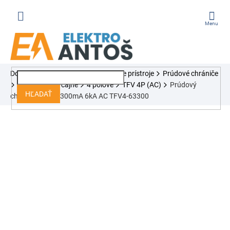
Prejsť
na
obsah
ÁKUPNÝ
Domov
Ističe, chrániče, modulárne prístroje
Prúdové chrániče
OŠÍK
Tracon
Obyčajné
4 pólové
TFV 4P (AC)
Prúdový
HĽADAŤ
chránič 4P 63A 300mA 6kA AC TFV4-63300