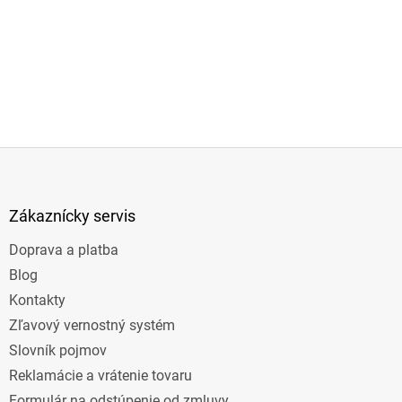
Z
á
p
ä
Zákaznícky servis
t
Doprava a platba
i
e
Blog
Kontakty
Zľavový vernostný systém
Slovník pojmov
Reklamácie a vrátenie tovaru
Formulár na odstúpenie od zmluvy