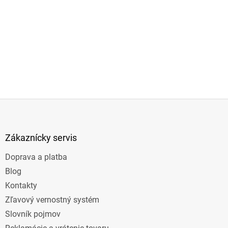
Z
á
p
ä
Zákaznícky servis
t
Doprava a platba
i
e
Blog
Kontakty
Zľavový vernostný systém
Slovník pojmov