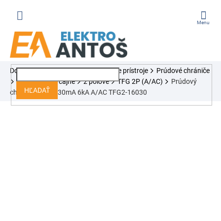
Prejsť
na
obsah
ÁKUPNÝ
Domov
Ističe, chrániče, modulárne prístroje
Prúdové chrániče
OŠÍK
Tracon
Obyčajné
2 pólové
TFG 2P (A/AC)
Prúdový
HĽADAŤ
chránič 2P 16A 30mA 6kA A/AC TFG2-16030