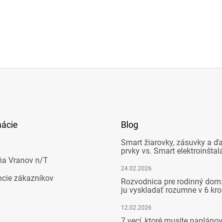
mácie
Blog
Smart žiarovky, zásuvky a ďa
prvky vs. Smart elektroinštal
ňa Vranov n/T
24.02.2026
ncie zákazníkov
Rozvodnica pre rodinný dom:
ju vyskladať rozumne v 6 kr
12.02.2026
7 vecí, ktoré musíte napláno