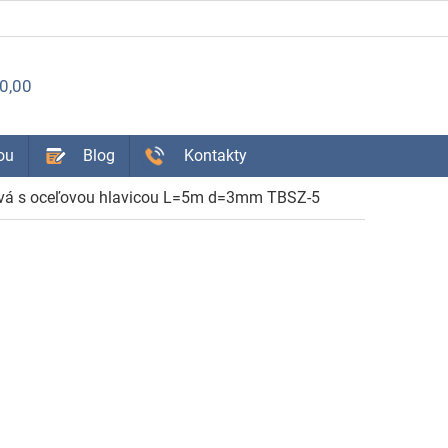
ÁKUPNÝ
0,00
OŠÍK
ou
Blog
Kontakty
tová s oceľovou hlavicou L=5m d=3mm TBSZ-5