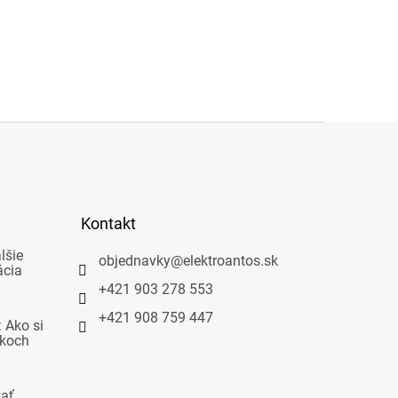
Kontakt
lšie
objednavky
@
elektroantos.sk
ácia
+421 903 278 553
+421 908 759 447
 Ako si
okoch
vať