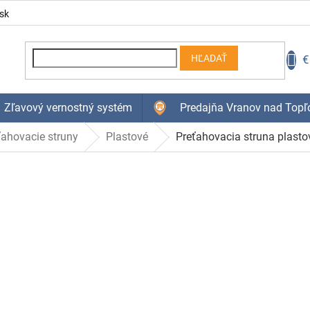
sk
N
€
HĽADAŤ
K
Zľavový vernostný systém
Predajňa Vranov nad Topľ
ťahovacie struny
Plastové
Preťahovacia struna plas