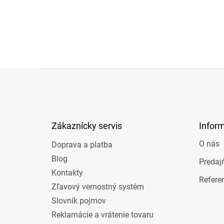
Z
á
p
ä
t
Zákaznícky servis
Infor
i
e
O nás
Doprava a platba
Blog
Predaj
Kontakty
Refere
Zľavový vernostný systém
Slovník pojmov
Reklamácie a vrátenie tovaru