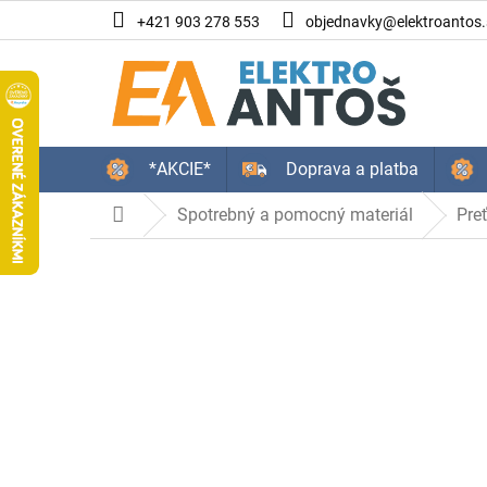
Prejsť
+421 903 278 553
objednavky@elektroantos.
na
obsah
*AKCIE*
Doprava a platba
Spotrebný a pomocný materiál
Pre
Domov