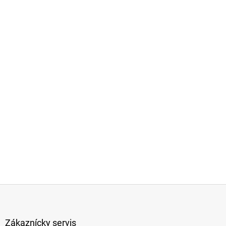
Z
á
p
ä
Zákaznícky servis