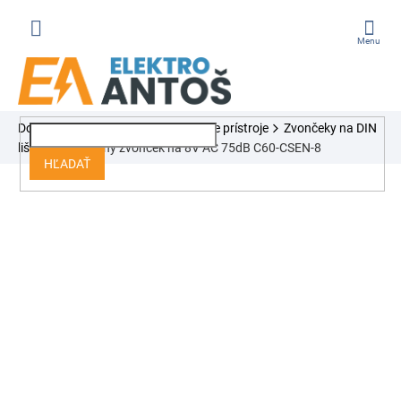
Prejsť
na
obsah
ÁKUPNÝ
Domov
Ističe, chrániče, modulárne prístroje
Zvončeky na DIN
OŠÍK
lištu
Modulárny zvonček na 8V AC 75dB C60-CSEN-8
HĽADAŤ