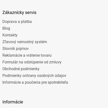
á
p
ä
Zákaznícky servis
t
Doprava a platba
i
e
Blog
Kontakty
Zľavový vernostný systém
Slovník pojmov
Reklamácie a vrátenie tovaru
Formulár na odstúpenie od zmluvy
Obchodné podmienky
Podmienky ochrany osobných údajov
Informácie a poučenia pre spotrebiteľa
Informácie