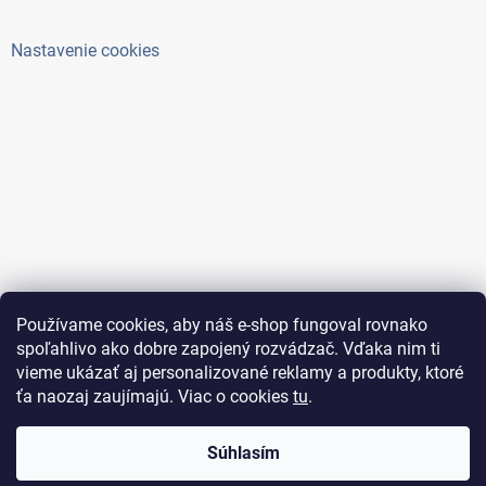
Nastavenie cookies
Používame cookies, aby náš e-shop fungoval rovnako
spoľahlivo ako dobre zapojený rozvádzač. Vďaka nim ti
vieme ukázať aj personalizované reklamy a produkty, ktoré
ťa naozaj zaujímajú. Viac o cookies
tu
.
Copyright 2026
ElektroAntoš
. Všetky práva vyhradené.
Súhlasím
Upraviť nastavenie cookies