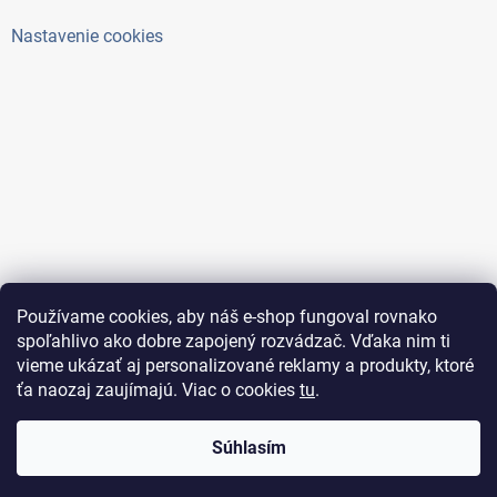
Nastavenie cookies
Používame cookies, aby náš e-shop fungoval rovnako
spoľahlivo ako dobre zapojený rozvádzač. Vďaka nim ti
vieme ukázať aj personalizované reklamy a produkty, ktoré
ťa naozaj zaujímajú. Viac o cookies
tu
.
Copyright 2026
ElektroAntoš
. Všetky práva vyhradené.
Súhlasím
Upraviť nastavenie cookies