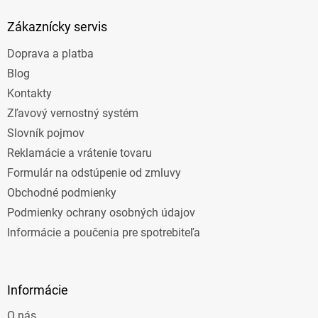
p
ä
Zákaznícky servis
t
Doprava a platba
i
e
Blog
Kontakty
Zľavový vernostný systém
Slovník pojmov
Reklamácie a vrátenie tovaru
Formulár na odstúpenie od zmluvy
Obchodné podmienky
Podmienky ochrany osobných údajov
Informácie a poučenia pre spotrebiteľa
Informácie
O nás