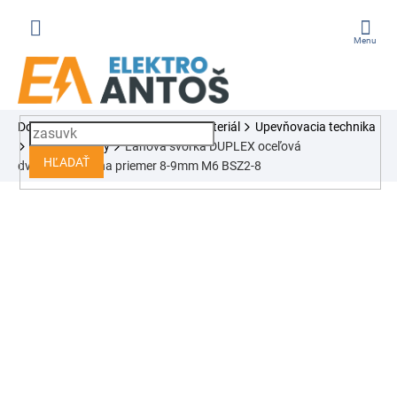
Prejsť
na
obsah
ÁKUPNÝ
Domov
Spotrebný a pomocný materiál
Upevňovacia technika
OŠÍK
Lanové svorky
Lanová svorka DUPLEX oceľová
HĽADAŤ
dvojskrutková na priemer 8-9mm M6 BSZ2-8