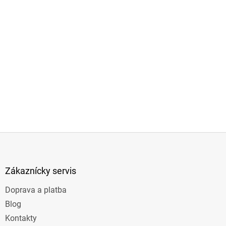
Z
á
p
ä
Zákaznícky servis
t
Doprava a platba
i
e
Blog
Kontakty