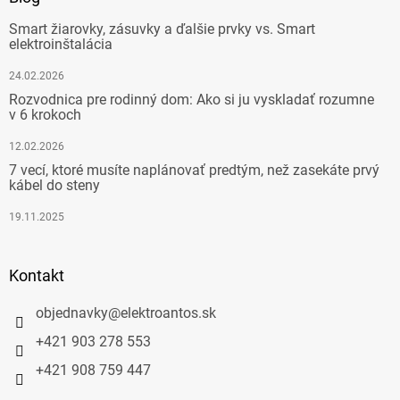
Smart žiarovky, zásuvky a ďalšie prvky vs. Smart
elektroinštalácia
24.02.2026
Rozvodnica pre rodinný dom: Ako si ju vyskladať rozumne
v 6 krokoch
12.02.2026
7 vecí, ktoré musíte naplánovať predtým, než zasekáte prvý
kábel do steny
19.11.2025
Kontakt
objednavky
@
elektroantos.sk
+421 903 278 553
+421 908 759 447