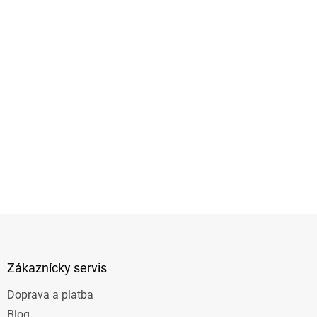
Z
á
p
ä
Zákaznícky servis
t
Doprava a platba
i
e
Blog