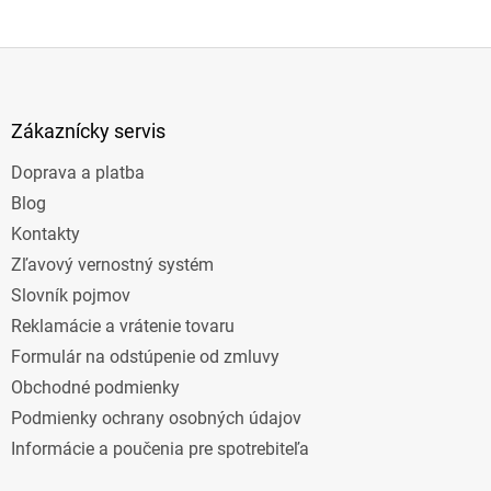
Z
á
p
ä
Zákaznícky servis
t
Doprava a platba
i
e
Blog
Kontakty
Zľavový vernostný systém
Slovník pojmov
Reklamácie a vrátenie tovaru
Formulár na odstúpenie od zmluvy
Obchodné podmienky
Podmienky ochrany osobných údajov
Informácie a poučenia pre spotrebiteľa