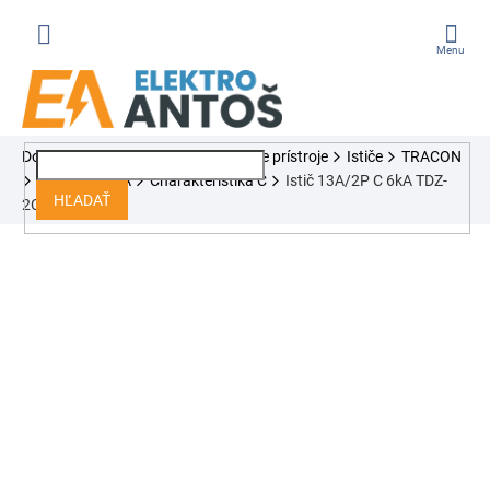
Prejsť
na
obsah
ÁKUPNÝ
Domov
Ističe, chrániče, modulárne prístroje
Ističe
TRACON
OŠÍK
Séria TDZ 6kA
Charakteristika C
Istič 13A/2P C 6kA TDZ-
HĽADAŤ
2C-13 Tracon