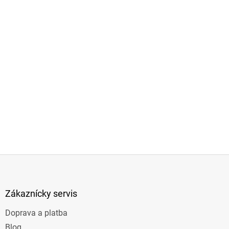
Z
á
p
ä
Zákaznícky servis
t
Doprava a platba
i
e
Blog