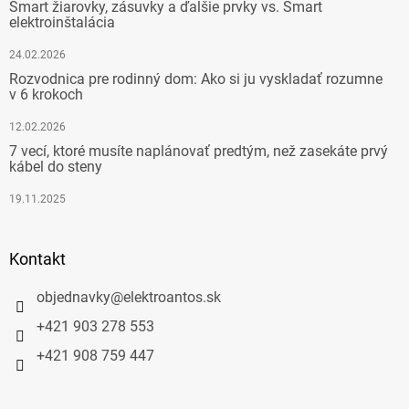
Smart žiarovky, zásuvky a ďalšie prvky vs. Smart
elektroinštalácia
24.02.2026
Rozvodnica pre rodinný dom: Ako si ju vyskladať rozumne
v 6 krokoch
12.02.2026
7 vecí, ktoré musíte naplánovať predtým, než zasekáte prvý
kábel do steny
19.11.2025
Kontakt
objednavky
@
elektroantos.sk
+421 903 278 553
+421 908 759 447