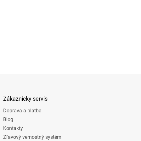
Z
á
p
ä
Zákaznícky servis
t
Doprava a platba
i
e
Blog
Kontakty
Zľavový vernostný systém